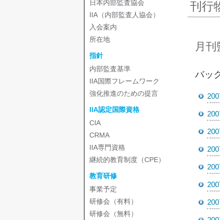
日本内部監査協会
刊行
IIA（内部監査人協会）
入会案内
所在地
月刊
指針
内部監査基準
バック
IIA国際フレームワーク
強化推進のための提言
20
IIA認定国際資格
20
CIA
20
CRMA
IIA専門資格
20
継続的教育制度（CPE）
20
教育研修
20
事業予定
研修会（有料）
20
研修会（無料）
20