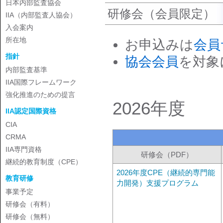
日本内部監査協会
研修会（会員限定）
IIA（内部監査人協会）
入会案内
所在地
お申込みは
会員
指針
協会会員
を対象
内部監査基準
IIA国際フレームワーク
強化推進のための提言
2026年度
IIA認定国際資格
CIA
CRMA
IIA専門資格
研修会（PDF）
継続的教育制度（CPE）
2026年度CPE（継続的専門能
教育研修
力開発）支援プログラム
事業予定
研修会（有料）
研修会（無料）