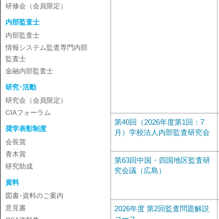
研修会（会員限定）
内部監査士
内部監査士
情報システム監査専門内部
監査士
金融内部監査士
研究･活動
研究会（会員限定）
CIAフォーラム
第40回（2026年度第1回：7
奨学表彰制度
月）学校法人内部監査研究会
会長賞
青木賞
第63回中国・四国地区監査研
研究助成
究会議（広島）
資料
図書･資料のご案内
意見書
2026年度 第2回監査問題解説
コース