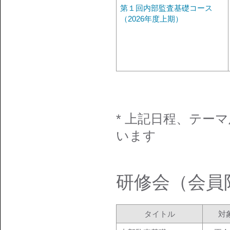
第１回内部監査基礎コース
（2026年度上期）
* 上記日程、テー
います
研修会（会員
タイトル
対