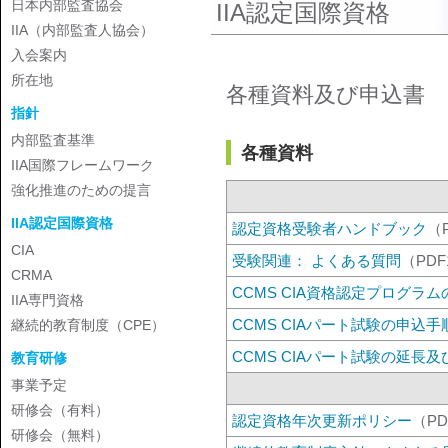
日本内部監査協会
IIA認定国際資格
IIA（内部監査人協会）
入会案内
所在地
各種資料及び申込書
指針
内部監査基準
各種資料
IIA国際フレームワーク
強化推進のための提言
IIA認定国際資格
認定資格受験者ハンドブック
（P
CIA
受験関連： よくある質問
（PDF
CRMA
CCMS CIA資格認定プログラ
IIA専門資格
CCMS CIAパート試験の申込手
継続的教育制度（CPE）
CCMS CIAパート試験の延
教育研修
事業予定
研修会（有料）
認定資格年次更新ポリシー
（PD
研修会（無料）