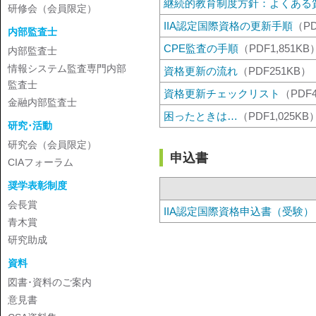
継続的教育制度方針：よくある
研修会（会員限定）
IIA認定国際資格の更新手順
（PD
内部監査士
CPE監査の手順
（PDF1,851KB
内部監査士
情報システム監査専門内部
資格更新の流れ
（PDF251KB）
監査士
資格更新チェックリスト
（PDF
金融内部監査士
困ったときは…
（PDF1,025KB
研究･活動
研究会（会員限定）
申込書
CIAフォーラム
奨学表彰制度
会長賞
IIA認定国際資格申込書（受験）
青木賞
研究助成
資料
図書･資料のご案内
意見書