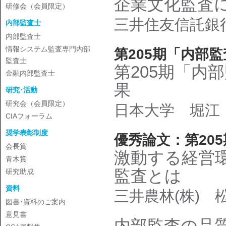
企業文化監査に
研修会（会員限定）
三井住友信託銀
内部監査士
内部監査士
情報システム監査専門内部
第205期「内部
監査士
第205期「内
金融内部監査士
果
研究･活動
研究会（会員限定）
日本大学 堀江
CIAフォーラム
奨学表彰制度
優秀論文：第20
会長賞
激動する経営
青木賞
監査とは
研究助成
資料
三井農林(株) 
図書･資料のご案内
意見書
内部監査の品