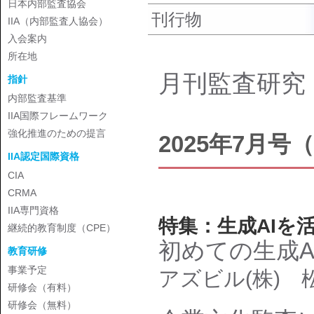
日本内部監査協会
刊行物
IIA（内部監査人協会）
入会案内
所在地
月刊監査研究
指針
内部監査基準
IIA国際フレームワーク
強化推進のための提言
2025年7月号（V
IIA認定国際資格
CIA
CRMA
IIA専門資格
特集：生成AIを
継続的教育制度（CPE）
初めての生成A
教育研修
事業予定
アズビル(株)
研修会（有料）
研修会（無料）