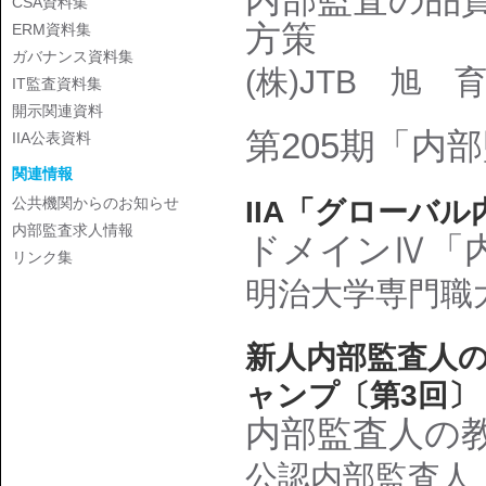
CSA資料集
方策
ERM資料集
ガバナンス資料集
(株)JTB 旭 
IT監査資料集
開示関連資料
第205期「内
IIA公表資料
関連情報
公共機関からのお知らせ
IIA「グローバ
内部監査求人情報
ドメインⅣ「
リンク集
明治大学専門職
新人内部監査人
ャンプ〔第3回〕
内部監査人の
公認内部監査人