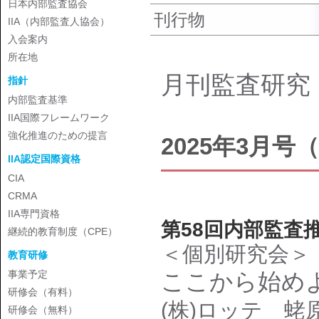
日本内部監査協会
刊行物
IIA（内部監査人協会）
入会案内
所在地
月刊監査研究
指針
内部監査基準
IIA国際フレームワーク
強化推進のための提言
2025年3月号（V
IIA認定国際資格
CIA
CRMA
IIA専門資格
第58回内部監査
継続的教育制度（CPE）
＜個別研究会＞
教育研修
事業予定
ここから始め
研修会（有料）
(株)ロッテ 蛯
研修会（無料）