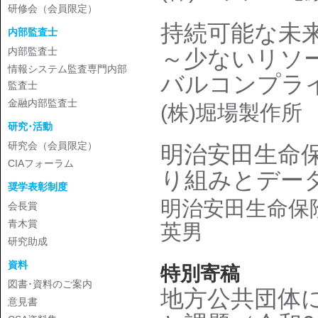
研修会（会員限定）
持続可能な未
内部監査士
内部監査士
～少ないリソ
情報システム監査専門内部
バルコンプラ
監査士
金融内部監査士
(株)堀場製作所
研究･活動
研究会（会員限定）
明治安田生命
CIAフォーラム
り組みとデー
奨学表彰制度
明治安田生命保
会長賞
青木賞
英男
研究助成
資料
特別寄稿
図書･資料のご案内
地方公共団体
意見書