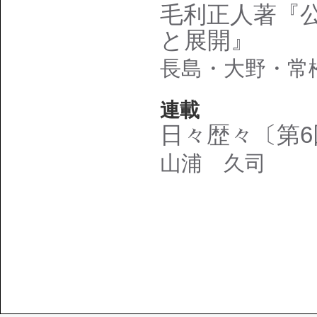
毛利正人著『
と展開』
長島・大野・常
連載
日々歴々〔第6
山浦 久司