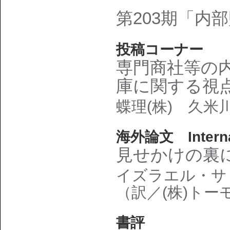
第203期「内
投稿コーナー
専門商社等の
庫に関する視
蝶理(株) 久米
海外論文 Interna
見せかけの裏
イズラエル・サ
（訳／(株)ト
書評