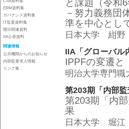
と課題（令和
CSA資料集
ERM資料集
－努力義務団
ガバナンス資料集
準を中心とし
IT監査資料集
開示関連資料
日本大学 紺野
IIA公表資料
関連情報
IIA「グローバ
公共機関からのお知らせ
IPPFの変遷
内部監査求人情報
リンク集
明治大学専門職
第203期「内部
第203期「内
果
日本大学 堀江