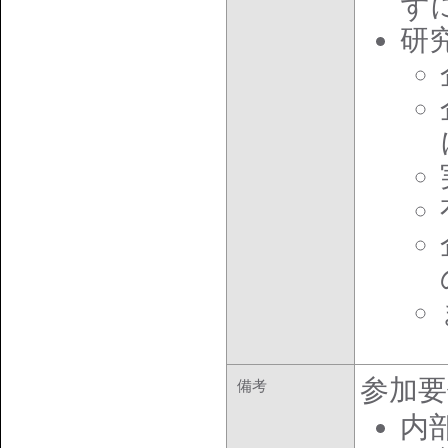
ず
研
参加要
備考
内