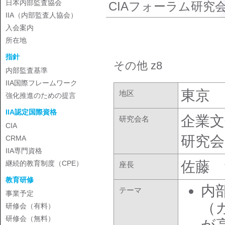
日本内部監査協会
CIAフォーラム研究
IIA（内部監査人協会）
入会案内
所在地
指針
その他 z8
内部監査基準
IIA国際フレームワーク
東京
地区
強化推進のための提言
IIA認定国際資格
企業
研究会名
CIA
研究会
CRMA
IIA専門資格
佐藤 
継続的教育制度（CPE）
座長
教育研修
内
テーマ
事業予定
（
研修会（有料）
研修会（無料）