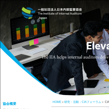
HOME
＞
研究・活動：CIAフォーラム
＞ C
協会概要