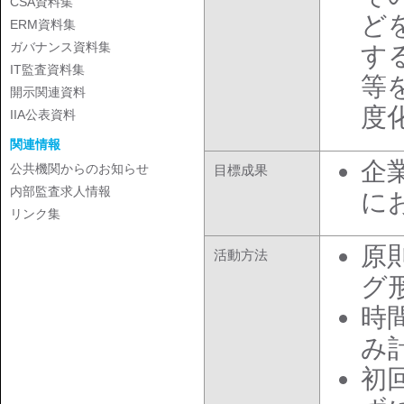
CSA資料集
ど
ERM資料集
ガバナンス資料集
す
IT監査資料集
等
開示関連資料
度
IIA公表資料
関連情報
企
公共機関からのお知らせ
目標成果
内部監査求人情報
に
リンク集
原
活動方法
グ
時間
み
初