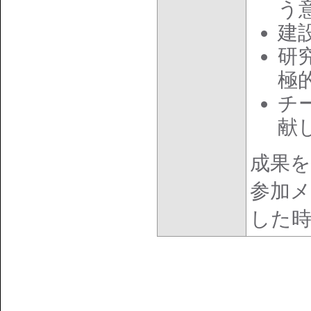
う
建
研
極
チ
献
成果
参加
した