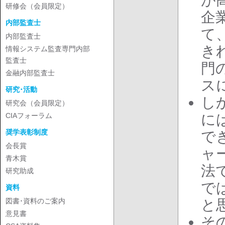
が
研修会（会員限定）
企
内部監査士
て
内部監査士
き
情報システム監査専門内部
監査士
門
金融内部監査士
ス
研究･活動
し
研究会（会員限定）
CIAフォーラム
に
奨学表彰制度
で
会長賞
ャ
青木賞
法
研究助成
で
資料
図書･資料のご案内
と
意見書
そ