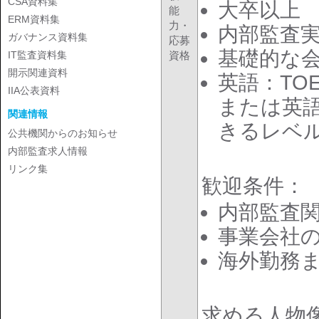
CSA資料集
大卒以上
能
ERM資料集
力・
内部監査実
ガバナンス資料集
応募
基礎的な会
資格
IT監査資料集
開示関連資料
英語：TOE
IIA公表資料
または英
関連情報
きるレベ
公共機関からのお知らせ
内部監査求人情報
リンク集
歓迎条件：
内部監査関
事業会社
海外勤務
求める人物