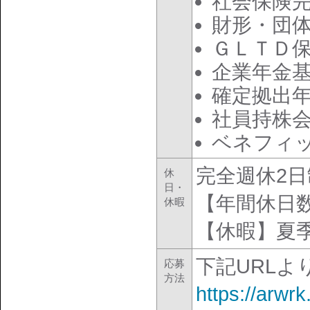
社会保険
財形・団
ＧＬＴＤ
企業年金
確定拠出
社員持株
ベネフィ
完全週休2
休
日・
【年間休日数
休暇
【休暇】夏
下記URL
応募
方法
https://arwr