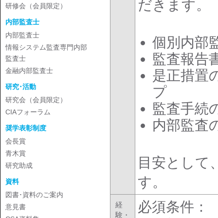
だきます。
研修会（会員限定）
内部監査士
内部監査士
個別内部
情報システム監査専門内部
監査報告
監査士
金融内部監査士
是正措置
研究･活動
プ
研究会（会員限定）
監査手続
CIAフォーラム
内部監査
奨学表彰制度
会長賞
青木賞
目安として
研究助成
す。
資料
図書･資料のご案内
必須条件：
経
意見書
験・