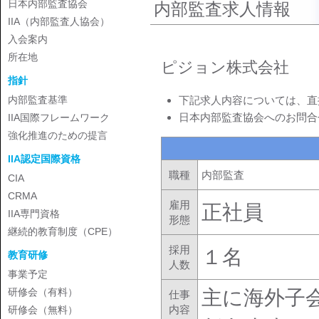
日本内部監査協会
内部監査求人情報
IIA（内部監査人協会）
入会案内
所在地
ピジョン株式会社
指針
下記求人内容については、直
内部監査基準
日本内部監査協会へのお問合
IIA国際フレームワーク
強化推進のための提言
IIA認定国際資格
職種
内部監査
CIA
CRMA
雇用
正社員
IIA専門資格
形態
継続的教育制度（CPE）
採用
１名
教育研修
人数
事業予定
主に海外子
研修会（有料）
仕事
内容
研修会（無料）