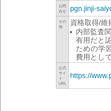
お問
pgn.jinji-sa
合せ
資格取得/
その
他
内部監査
有用だと
ための学
費用とし
公式
サイ
https://www.
ト
URL