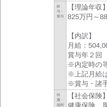
【理論年収
給
与・
825万円～8
賞与
【内訳】
月給：504,0
賞与年２回
※内定時の
※上記月給
※賞与・諸
【社会保険
待
遇・
健康保険、
福利