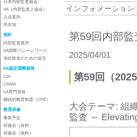
日本内部監査協会
インフォメーション
IIA（内部監査人協会）
入会案内
所在地
第59回内部
指針
内部監査基準
IIA国際フレームワーク
2025/04/01
強化推進のための提言
IIA認定国際資格
第59回（20
CIA
CRMA
IIA専門資格
継続的教育制度（CPE）
大会テーマ: 
教育研修
監査 ～ Elevatin
事業予定
研修会（有料）
研修会（無料）