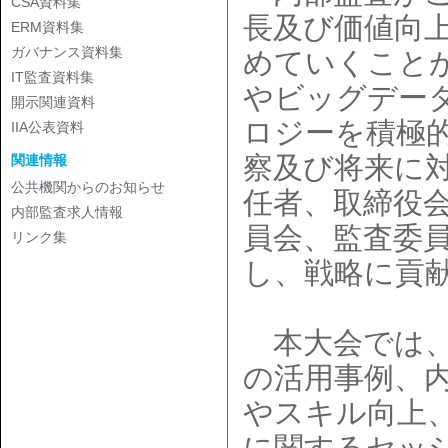
CSA資料集
長及び価値向
ERM資料集
ガバナンス資料集
めていくこと
IT監査資料集
やビッグデー
開示関連資料
ロジーを積極
IIA公表資料
察及び将来に
関連情報
公共機関からのお知らせ
任者、取締役
内部監査求人情報
員会、監査委
リンク集
し、戦略に貢
本大会では、
の活用事例、
やスキル向上
に関するセッ