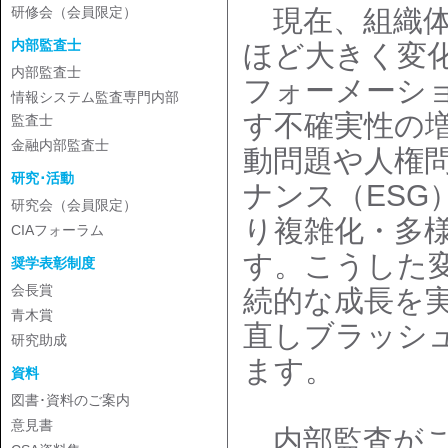
現在、組織体
研修会（会員限定）
内部監査士
ほど大きく変
内部監査士
フォーメーシ
情報システム監査専門内部
す不確実性の
監査士
金融内部監査士
動問題や人権
研究･活動
ナンス（ES
研究会（会員限定）
り複雑化・多
CIAフォーラム
す。こうした
奨学表彰制度
会長賞
続的な成長を
青木賞
直しブラッシ
研究助成
ます。
資料
図書･資料のご案内
意見書
内部監査がこ