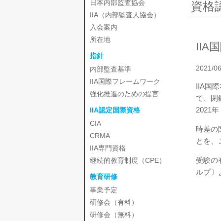
日本内部監査協会
資格
IIA（内部監査人協会）
入会案内
所在地
II
指針
2021/06
内部監査基準
IIA国際フレームワーク
IIA
強化推進のための提言
で、閉
202
IIA認定国際資格
CIA
時差の
CRMA
とを、
IIA専門資格
受験の
継続的教育制度（CPE）
ルプ〕
教育研修
事業予定
研修会（有料）
研修会（無料）