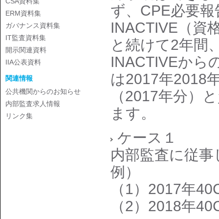
CSA資料集
ず、CPE必要報
ERM資料集
INACTIVE（
ガバナンス資料集
IT監査資料集
と続けて2年間
開示関連資料
INACTIVE
IIA公表資料
は2017年20
関連情報
公共機関からのお知らせ
（2017年分）
内部監査求人情報
ます。
リンク集
ケース１
内部監査に従事
例）
（1）2017年40
（2）2018年40