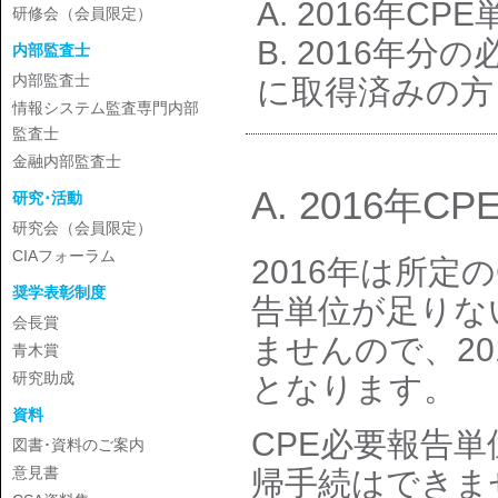
A. 2016年C
研修会（会員限定）
B. 2016年分の
内部監査士
内部監査士
に取得済みの方
情報システム監査専門内部
監査士
金融内部監査士
A. 2016年
研究･活動
研究会（会員限定）
CIAフォーラム
2016年は所定
奨学表彰制度
告単位が足りな
会長賞
ませんので、20
青木賞
研究助成
となります。
資料
CPE必要報告
図書･資料のご案内
意見書
帰手続はできませ