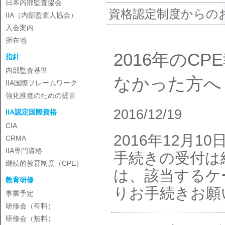
日本内部監査協会
資格認定制度からの
IIA（内部監査人協会）
入会案内
所在地
2016年のC
指針
内部監査基準
なかった方へ
IIA国際フレームワーク
強化推進のための提言
2016/12/19
IIA認定国際資格
CIA
2016年12月1
CRMA
IIA専門資格
手続きの受付は
継続的教育制度（CPE）
は、該当するケ
教育研修
りお手続きお願
事業予定
研修会（有料）
研修会（無料）