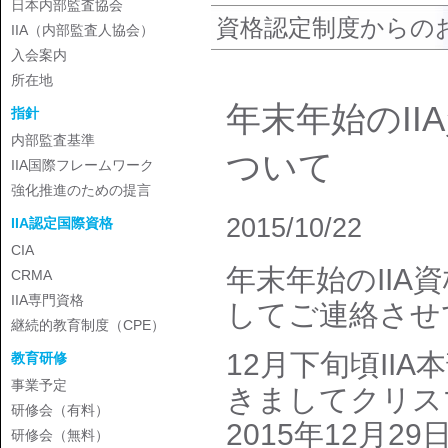
日本内部監査協会
資格認定制度からの
IIA（内部監査人協会）
入会案内
所在地
年末年始のI
指針
内部監査基準
ついて
IIA国際フレームワーク
強化推進のための提言
2015/10/22
IIA認定国際資格
CIA
年末年始のII
CRMA
IIA専門資格
してご連絡させ
継続的教育制度（CPE）
12月下旬頃II
教育研修
事業予定
きましてクリス
研修会（有料）
2015年12月2
研修会（無料）