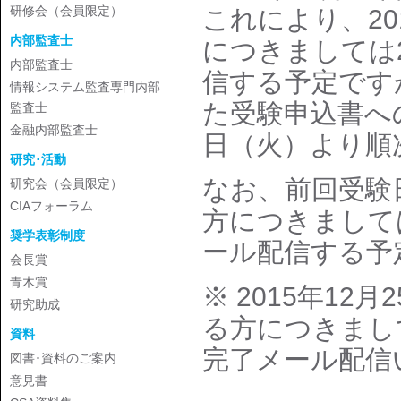
研修会（会員限定）
これにより、20
内部監査士
につきましては2
内部監査士
信する予定です
情報システム監査専門内部
た受験申込書への
監査士
金融内部監査士
日（火）より順
研究･活動
なお、前回受験日
研究会（会員限定）
CIAフォーラム
方につきましては
奨学表彰制度
ール配信する予
会長賞
青木賞
※ 2015年1
研究助成
る方につきまして
資料
完了メール配信
図書･資料のご案内
意見書