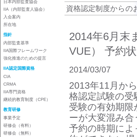
日本内部監査協会
資格認定制度からの
IIA（内部監査人協会）
入会案内
所在地
2014年6
指針
内部監査基準
VUE） 予約
IIA国際フレームワーク
強化推進のための提言
2014/03/07
IIA認定国際資格
CIA
2013年11月か
CRMA
IIA専門資格
格認定試験の受
継続的教育制度（CPE）
受験の有効期限
教育研修
ーが大変混み合
事業予定
研修会（有料）
予約の時期によ
研修会（無料）