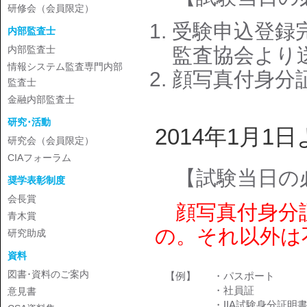
研修会（会員限定）
受験申込登録
内部監査士
監査協会より
内部監査士
情報システム監査専門内部
顔写真付身分
監査士
金融内部監査士
研究･活動
2014年1月1
研究会（会員限定）
CIAフォーラム
【試験当日の
奨学表彰制度
会長賞
顔写真付身分証
青木賞
の。それ以外は
研究助成
資料
図書･資料のご案内
【例】
・パスポート
・社員証
意見書
・IIA試験身分証明