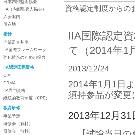
日本内部監査協会
資格認定制度からの
IIA（内部監査人協会）
入会案内
所在地
IIA国際認定
指針
内部監査基準
て（2014年
IIA国際フレームワーク
強化推進のための提言
2013/12/24
IIA認定国際資格
CIA
2014年1月1
CRMA
IIA専門資格
須持参品が変更
継続的教育制度（CPE）
教育研修
2013年12月3
事業予定
研修会（有料）
【試験当日の
研修会（無料）