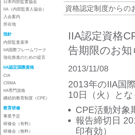
日本内部監査協会
資格認定制度からの
IIA（内部監査人協会）
入会案内
所在地
IIA認定資格
指針
内部監査基準
告期限のお知
IIA国際フレームワーク
強化推進のための提言
2013/11/08
IIA認定国際資格
CIA
2013年のIIA
CRMA
IIA専門資格
10日（火）と
継続的教育制度（CPE）
CPE活動対象期間
教育研修
事業予定
報告締切日 2
研修会（有料）
印有効）
研修会（無料）