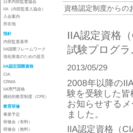
日本内部監査協会
資格認定制度からの
IIA（内部監査人協会）
入会案内
所在地
IIA認定資格（C
指針
内部監査基準
試験プログラ
IIA国際フレームワーク
強化推進のための提言
2013/05/29
IIA認定国際資格
CIA
2008年以降のII
CRMA
IIA専門資格
験を受験した皆
継続的教育制度（CPE）
お知らせするメー
教育研修
ました。
事業予定
研修会（有料）
IIA認定資格（CI
研修会（無料）