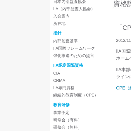
日本内部監査協会
資格
IIA（内部監査人協会）
入会案内
所在地
「C
指針
2012/11
内部監査基準
IIA国際フレームワーク
IIA国
強化推進のための提言
ホーム
IIA認定国際資格
IIA
CIA
ライン
CRMA
CPE
IIA専門資格
継続的教育制度（CPE）
教育研修
事業予定
研修会（有料）
研修会（無料）