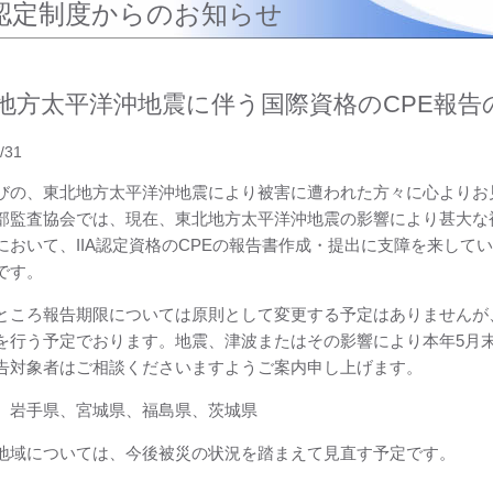
認定制度からのお知らせ
地方太平洋沖地震に伴う国際資格のCPE報告
/31
びの、東北地方太平洋沖地震により被害に遭われた方々に心よりお
部監査協会では、現在、東北地方太平洋沖地震の影響により甚大な
において、IIA認定資格のCPEの報告書作成・提出に支障を来して
です。
ところ報告期限については原則として変更する予定はありませんが
を行う予定でおります。地震、津波またはその影響により本年5月末
告対象者はご相談くださいますようご案内申し上げます。
、岩手県、宮城県、福島県、茨城県
地域については、今後被災の状況を踏まえて見直す予定です。