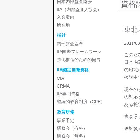
日本内部監査協会
資格
IIA（内部監査人協会）
入会案内
所在地
東北
指針
2011/03
内部監査基準
IIA国際フレームワーク
このた
強化推進のための提言
日本内
の地域
IIA認定国際資格
検討中
CIA
CRMA
現在の
IIA専門資格
の対応
継続的教育制度（CPE）
ある報
教育研修
青森県
事業予定
研修会（有料）
※対象
研修会（無料）