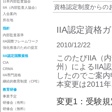
日本内部監査協会
資格認定制度からの
IIA（内部監査人協会）
入会案内
所在地
IIA認定資
指針
内部監査基準
IIA国際フレームワーク
2010/12/22
強化推進のための提言
このたびIIA
IIA認定国際資格
CIA
州）によるII
CRMA
したのでご案内
IIA専門資格
継続的教育制度（CPE）
本変更は2011
教育研修
事業予定
変更1：受験
研修会（有料）
研修会（無料）