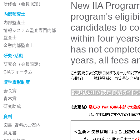
New IIA Program E
研修会（会員限定）
program's eligibi
内部監査士
内部監査士
candidates to co
情報システム監査専門内部
within four years
監査士
金融内部監査士
has not completed
研究･活動
years, all fees a
研究会（会員限定）
CIAフォーラム
奨学表彰制度
会長賞
青木賞
研究助成
資料
図書･資料のご案内
意見書