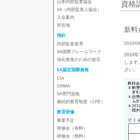
日本内部監査協会
資格
IIA（内部監査人協会）
入会案内
所在地
新料
指針
2010/09
内部監査基準
IIA国際フレームワーク
2010
強化推進のための提言
します
さい。
IIA認定国際資格
CIA
CRMA
IIA専門資格
継続的教育制度（CPE）
教育研修
事業予定
研修会（有料）
研修会（無料）