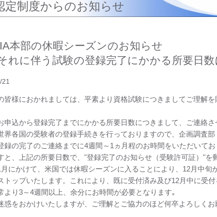
認定制度からのお知らせ
IIA本部の休暇シーズンのお知らせ
それに伴う試験の登録完了にかかる所要日数
/21
の皆様におかれましては、平素より資格試験につきましてご理解を
お申込から登録完了までにかかる所要日数につきまして、ご連絡させ
世界各国の受験者の登録手続きを行っておりますので、企画調査部 
登録の完了のご連絡までに4週間～1ヵ月程のお時間をいただいてお
すと、上記の所要日数で、"登録完了のお知らせ（受験許可証）"を
1月にかけて、米国では休暇シーズンに入ることにより、12月中旬か
ストップいたします。これにより、既に受付済み及び12月中に受
常より3～4週間以上、余分にお時間が必要となります｡
迷惑をおかけいたしますが、ご理解とご協力のほど何卒よろしくお