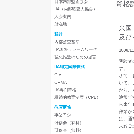
日本内部監査協会
資格
IIA（内部監査人協会）
入会案内
所在地
米国
指針
及び
内部監査基準
IIA国際フレームワーク
2008/11
強化推進のための提言
受験者
IIA認定国際資格
す。
CIA
さて、
CRMA
いて、
から、
IIA専門資格
通常で
継続的教育制度（CPE）
ら来年
教育研修
作業が
事業予定
は、通
研修会（有料）
大変ご
研修会（無料）