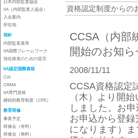
日本内部監査協会
資格認定制度からの
IIA（内部監査人協会）
入会案内
所在地
CCSA（内
指針
内部監査基準
開始のお知ら
IIA国際フレームワーク
強化推進のための提言
2008/11/11
IIA認定国際資格
CIA
CCSA資格認定
CRMA
IIA専門資格
（木）より開始
継続的教育制度（CPE）
しました。お申
教育研修
お申込から登録
事業予定
研修会（有料）
になります）ま
研修会（無料）