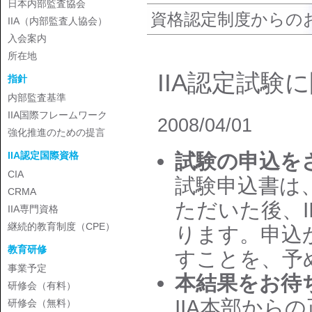
日本内部監査協会
資格認定制度からの
IIA（内部監査人協会）
入会案内
所在地
IIA認定試験
指針
内部監査基準
IIA国際フレームワーク
2008/04/01
強化推進のための提言
試験の申込を
IIA認定国際資格
CIA
試験申込書は
CRMA
ただいた後、
IIA専門資格
継続的教育制度（CPE）
ります。申込
教育研修
すことを、予
事業予定
本結果をお待
研修会（有料）
IIA本部か
研修会（無料）